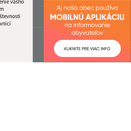
enie vášho
ám
števnosti
vníci