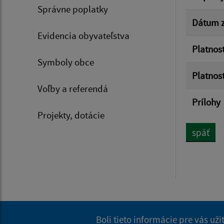
Správne poplatky
Dátum z
Evidencia obyvateľstva
Platnos
Symboly obce
Platnos
Voľby a referendá
Prílohy
Projekty, dotácie
späť
Boli tieto informácie pre vás už