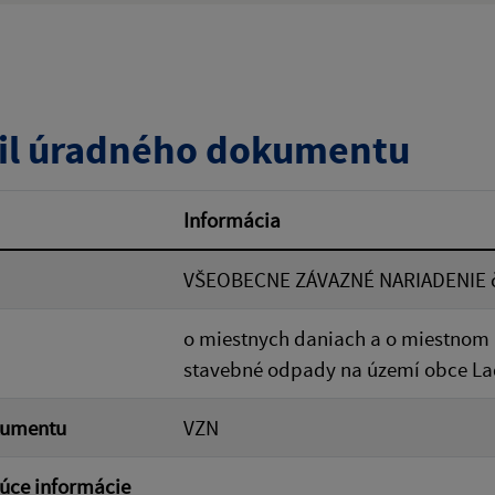
zverejnenia do:
Platnosť od:
il úradného dokumentu
ovať
Informácia
VŠEOBECNE ZÁVAZNÉ NARIADENIE č
o miestnych daniach a o miestnom
stavebné odpady na území obce L
kumentu
VZN
úce informácie