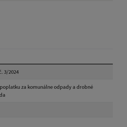
Platnosť do:
Reset
. 3/2024
 poplatku za komunálne odpady a drobné
ada