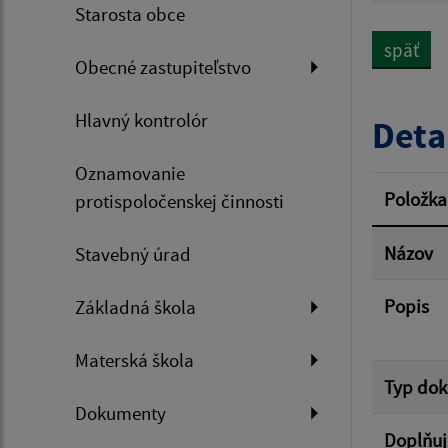
Starosta obce
späť
Obecné zastupiteľstvo
Dátum 
Hlavný kontrolór
Deta
Oznamovanie
Filtr
Položka
protispoločenskej činnosti
Názov
Stavebný úrad
Popis
Základná škola
Materská škola
Typ do
Dokumenty
Doplňuj