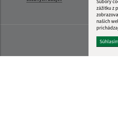
Súbory co
zážitku z
zobrazova
našich we
prichádza
Súhlasí