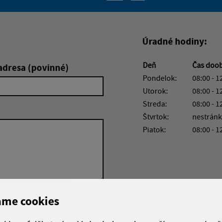
Boli tieto informácie pre 
Boli tieto informáci
Úradné hodiny:
Deň
Čas doo
adresa (povinné)
Pondelok:
08:00 - 1
Utorok:
08:00 - 1
Streda:
08:00 - 1
Štvrtok:
nestránk
Piatok:
08:00 - 1
ame cookies
Google reCaptcha Response
Odoslať správu