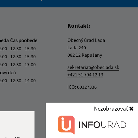
vás užitočné?
e pre vás užitočné?
Kontakt:
Obecný úrad Lada
beda
Čas poobede
Lada 240
2:00
12:30 - 15:30
082 12 Kapušany
2:00
12:30 - 15:30
2:00
12:30 - 17:00
sekretariat@obeclada.sk
ový deň
+421 51 794 12 13
2:00
12:30 - 14:00
IČO: 00327336
Nezobrazovať