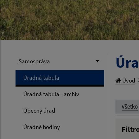
Úra
Samospráva
Úradná tabuľa
Úvod
Úradná tabuľa - archív
Všetko
Obecný úrad
Úradné hodiny
Filtr
Názov