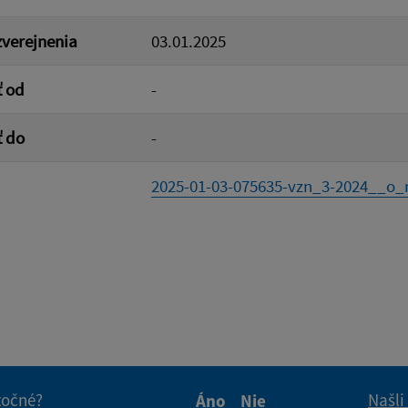
verejnenia
03.01.2025
ť od
-
ť do
-
2025-01-03-075635-vzn_3-2024__o_m
itočné?
Našli
Áno
Nie