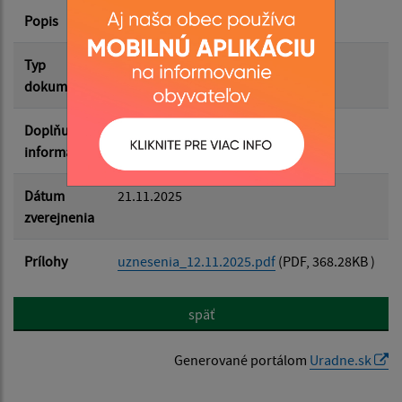
Popis
Filtrovať
Reset
Typ
Zasadnutia OZ
dokumentu
Doplňujúce
informácie
Dátum
21.11.2025
zverejnenia
Prílohy
uznesenia_12.11.2025.pdf
(PDF, 368.28KB )
späť
Generované portálom
Uradne.sk