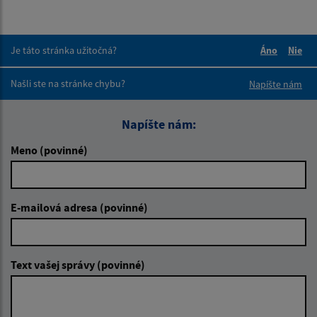
Je táto stránka užitočná?
Áno
Nie
Boli tieto 
Boli 
Našli ste na stránke chybu?
Napíšte nám
Napíšte nám:
Meno (povinné)
E-mailová adresa (povinné)
Text vašej správy (povinné)