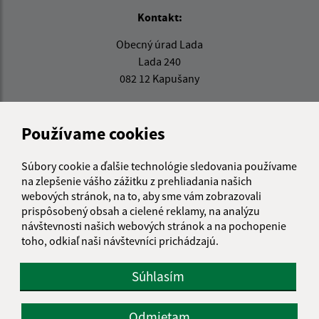
Kontakt:
Obecný úrad Lada
Lada 240
082 12 Kapušany
sekretariat@obeclada.sk
+421 51 794 12 13
Používame cookies
IČO: 00327336
Súbory cookie a ďalšie technológie sledovania používame
na zlepšenie vášho zážitku z prehliadania našich
webových stránok, na to, aby sme vám zobrazovali
prispôsobený obsah a cielené reklamy, na analýzu
návštevnosti našich webových stránok a na pochopenie
toho, odkiaľ naši návštevníci prichádzajú.
Súhlasím
Odmietam