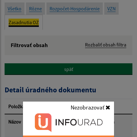
Všetko
Rôzne
Rozpočet-Hospodárenie
VZN
Zasadnutia OZ
Filtrovať obsah
Rozbaliť obsah filtra
Názov:
späť
Popis:
Detail úradného dokumentu
Dátum zverejnenia od:
Položka
Informácia
Nezobrazovať
Dátum zverejnenia do:
Názov
Uznesenia zo zasadnutia OcZ zo dňa
12.11.2025