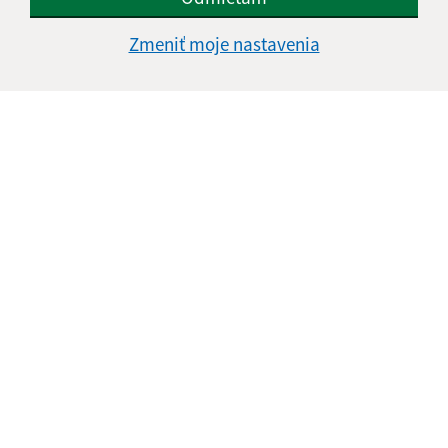
Zmeniť moje nastavenia
Informácie o stránke:
Vyhlásenie o prístupnosti
Autorské práva
Ochrana osobných údajov
Navigácia:
Vytlačiť aktuálnu stránku
Mapa stránok
Cookies
Rýchle odkazy:
Aktuality