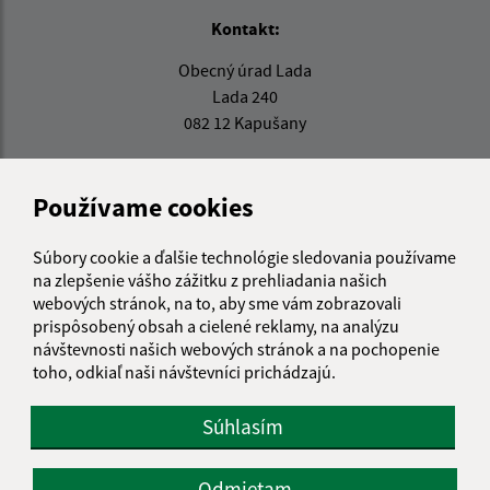
Kontakt:
Obecný úrad Lada
Lada 240
082 12 Kapušany
sekretariat@obeclada.sk
+421 51 794 12 13
Používame cookies
IČO: 00327336
Súbory cookie a ďalšie technológie sledovania používame
na zlepšenie vášho zážitku z prehliadania našich
webových stránok, na to, aby sme vám zobrazovali
prispôsobený obsah a cielené reklamy, na analýzu
návštevnosti našich webových stránok a na pochopenie
toho, odkiaľ naši návštevníci prichádzajú.
Súhlasím
Odmietam