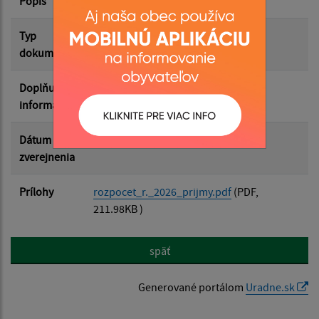
Popis
Filtrovať
Reset
Typ
Rozpočet-Hospodárenie
dokumentu
Doplňujúce
informácie
Dátum
05.01.2026
zverejnenia
Prílohy
rozpocet_r._2026_prijmy.pdf
(PDF,
211.98KB )
späť
Generované portálom
Uradne.sk