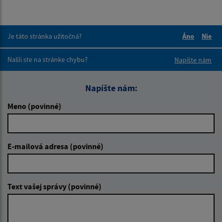
Je táto stránka užitočná?
Áno
Nie
Boli tieto 
Boli 
Našli ste na stránke chybu?
Napíšte nám
Napíšte nám:
Meno (povinné)
E-mailová adresa (povinné)
Text vašej správy (povinné)