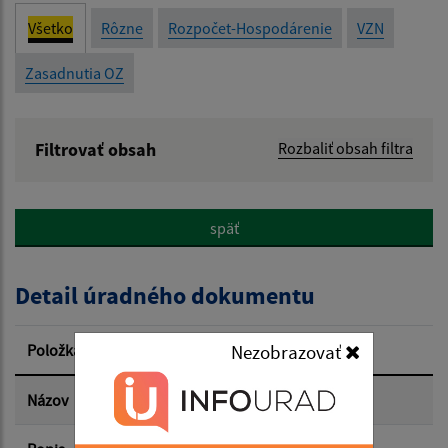
Všetko
Rôzne
Rozpočet-Hospodárenie
VZN
Zasadnutia OZ
Filtrovať obsah
Rozbaliť obsah filtra
Názov:
späť
Popis:
Detail úradného dokumentu
Dátum zverejnenia od:
Položka
Informácia
Nezobrazovať
Dátum zverejnenia do:
Názov
Rozpočet rok 2026 - príjmy