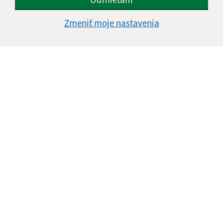
Zmeniť moje nastavenia
Informácie o stránke:
Vyhlásenie o prístupnosti
Autorské práva
Ochrana osobných údajov
Navigácia:
Vytlačiť aktuálnu stránku
Mapa stránok
Cookies
Rýchle odkazy:
Aktuality