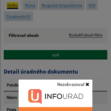
Všetko
Rôzne
Rozpočet-Hospodárenie
VZN
Zasadnutia OZ
Filtrovať obsah
Rozbaliť obsah filtra
Názov:
späť
Popis:
Detail úradného dokumentu
Dátum zverejnenia od:
Nezobrazovať
Položka
Informácia
Dátum zverejnenia do:
Názov
Popis