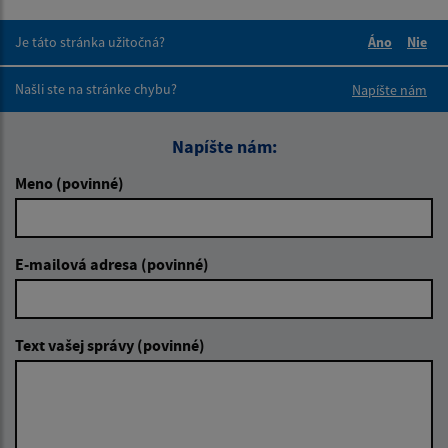
Je táto stránka užitočná?
Áno
Nie
Boli tieto 
Boli 
Našli ste na stránke chybu?
Napíšte nám
Napíšte nám:
Meno (povinné)
E-mailová adresa (povinné)
Text vašej správy (povinné)