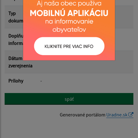
Filtrovať
Reset
Typ
dokumentu
Doplňujúce
informácie
Dátum
zverejnenia
Prílohy
-
späť
Generované portálom
Uradne.sk