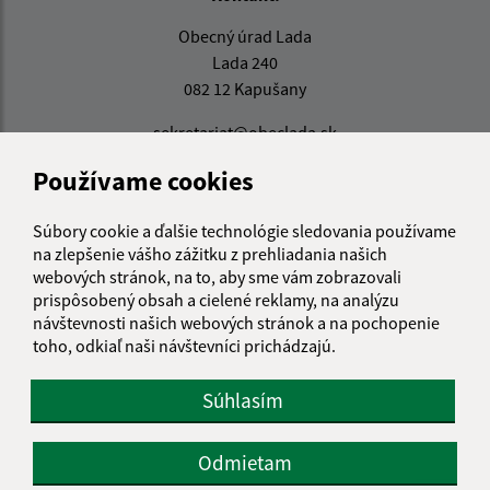
Obecný úrad Lada
Lada 240
082 12 Kapušany
sekretariat@obeclada.sk
+421 51 794 12 13
Používame cookies
IČO: 00327336
Súbory cookie a ďalšie technológie sledovania používame
na zlepšenie vášho zážitku z prehliadania našich
webových stránok, na to, aby sme vám zobrazovali
prispôsobený obsah a cielené reklamy, na analýzu
návštevnosti našich webových stránok a na pochopenie
toho, odkiaľ naši návštevníci prichádzajú.
Súhlasím
Odmietam