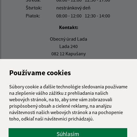
Štvrtok:
nestránkový deň
Piatok:
08:00 - 12:00
12:30 - 14:00
Kontakt:
Obecný úrad Lada
Lada 240
082 12 Kapušany
sekretariat@obeclada.sk
Používame cookies
+421 51 794 12 13
IČO: 00327336
Súbory cookie a ďalšie technológie sledovania používame
na zlepšenie vášho zážitku z prehliadania našich
webových stránok, na to, aby sme vám zobrazovali
prispôsobený obsah a cielené reklamy, na analýzu
návštevnosti našich webových stránok a na pochopenie
toho, odkiaľ naši návštevníci prichádzajú.
Súhlasím