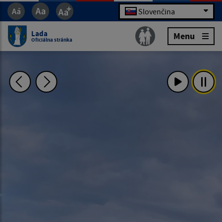
Slovenčina
Lada
Menu
Oficiálna stránka