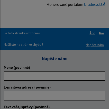
Generované portálom
Uradne.sk
Je táto stránka užitočná?
Áno
Nie
Boli tieto 
Boli 
Našli ste na stránke chybu?
Napíšte nám
Napíšte nám:
Meno (povinné)
E-mailová adresa (povinné)
Text vašej správy (povinné)