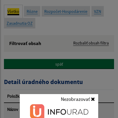
Všetko
Rôzne
Rozpočet-Hospodárenie
VZN
Zasadnutia OZ
Filtrovať obsah
Rozbaliť obsah filtra
Názov:
späť
Popis:
Detail úradného dokumentu
Dátum zverejnenia od:
Položka
Informácia
Nezobrazovať
Dátum zverejnenia do:
Názov
Správa o hodnotení strategického
dokumentu "Územný plán obce