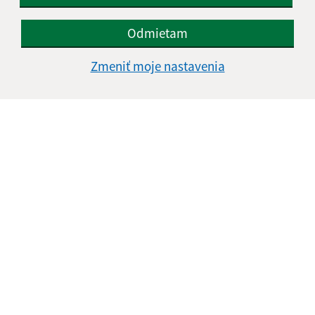
Odmietam
Zmeniť moje nastavenia
Informácie o stránke:
Vyhlásenie o prístupnosti
Autorské práva
Ochrana osobných údajov
Navigácia:
Vytlačiť aktuálnu stránku
Mapa stránok
Cookies