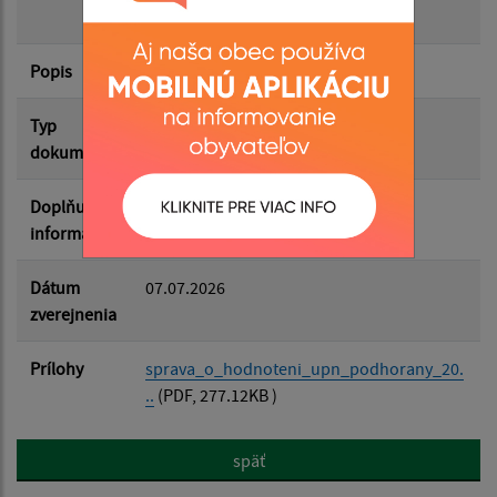
Podhorany"
Filtrovať
Reset
Popis
Typ
Rôzne
dokumentu
Doplňujúce
informácie
Dátum
07.07.2026
zverejnenia
Prílohy
sprava_o_hodnoteni_upn_podhorany_20.
..
(PDF, 277.12KB )
späť