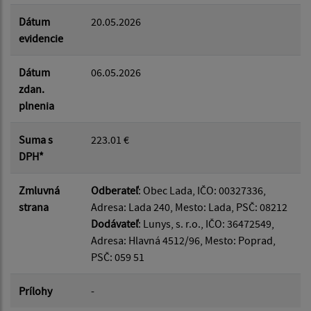
Dátum
20.05.2026
evidencie
Dátum
06.05.2026
zdan.
plnenia
Suma s
223.01 €
DPH*
Zmluvná
Odberateľ
: Obec Lada, IČO: 00327336,
strana
Adresa: Lada 240, Mesto: Lada, PSČ: 08212
Dodávateľ
: Lunys, s. r.o., IČO: 36472549,
Adresa: Hlavná 4512/96, Mesto: Poprad,
PSČ: 059 51
Prílohy
-