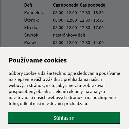
Deň
Čas doobeda
Čas poobede
Pondelok:
08:00 - 12:00
12:30 - 15:30
Utorok:
08:00 - 12:00
12:30 - 15:30
Streda:
08:00 - 12:00
12:30 - 17:00
Štvrtok:
nestránkový deň
Piatok:
08:00 - 12:00
12:30 - 14:00
Kontakt:
Používame cookies
Obecný úrad Lada
Lada 240
Súbory cookie a ďalšie technológie sledovania používame
082 12 Kapušany
na zlepšenie vášho zážitku z prehliadania našich
webových stránok, na to, aby sme vám zobrazovali
sekretariat@obeclada.sk
prispôsobený obsah a cielené reklamy, na analýzu
+421 51 794 12 13
návštevnosti našich webových stránok a na pochopenie
toho, odkiaľ naši návštevníci prichádzajú.
IČO: 00327336
Súhlasím