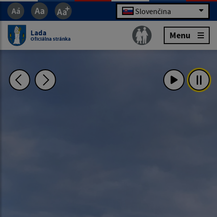
Slovenčina
Lada
Menu
Oficiálna stránka