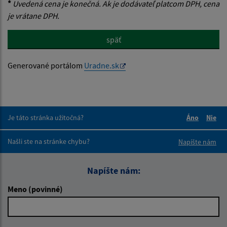
*
Uvedená cena je konečná. Ak je dodávateľ platcom DPH, cena
je vrátane DPH.
späť
Generované portálom
Uradne.sk
Je táto stránka užitočná?
Áno
Nie
Boli tieto 
Boli 
Našli ste na stránke chybu?
Napíšte nám
Napíšte nám:
Meno (povinné)