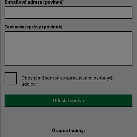
E-mailová adresa (povinné)
Text vašej správy (povinné)
Oboznámil som sa so
spracúvaním osobných
údajov
Google reCaptcha Response
Odoslať správu
Úradné hodiny: