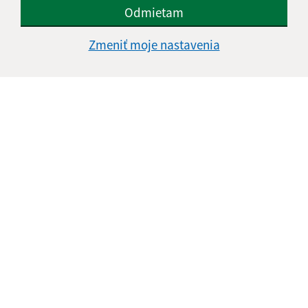
Odmietam
Zmeniť moje nastavenia
Informácie o stránke:
Vyhlásenie o prístupnosti
Autorské práva
Ochrana osobných údajov
Navigácia: