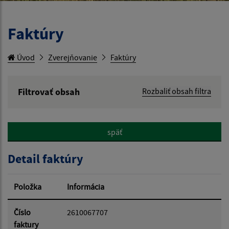
Faktúry
Úvod
Zverejňovanie
Faktúry
Filtrovať obsah
Rozbaliť obsah filtra
Hľadaný výraz:
späť
Hľadať v:
Detail faktúry
Typ dátumu:
Položka
Informácia
Dátum od:
Číslo
2610067707
faktury