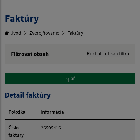
Faktúry
Úvod
Zverejňovanie
Faktúry
Filtrovať obsah
Rozbaliť obsah filtra
Hľadaný výraz:
späť
Hľadať v:
Detail faktúry
Typ dátumu:
Položka
Informácia
Dátum od:
Číslo
26505416
faktury