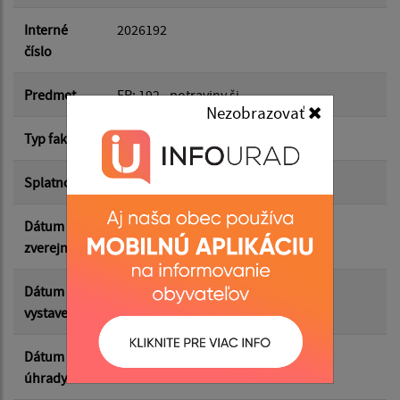
Dátum do:
Interné
2026192
číslo
Suma od:
Predmet
FP: 192 - potraviny šj
Nezobrazovať
Typ faktúry
dodávateľská
Suma do:
Splatnosť
26.05.2026
Dátum
22.05.2026
Filtrovať
Reset
zverejnenia
Dátum
13.05.2026
vystavenia
Dátum
20.05.2026
úhrady