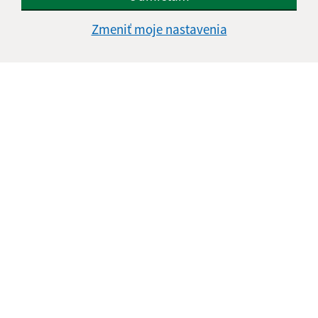
Zmeniť moje nastavenia
Informácie o stránke:
Vyhlásenie o prístupnosti
Autorské práva
Ochrana osobných údajov
Navigácia:
Vytlačiť aktuálnu stránku