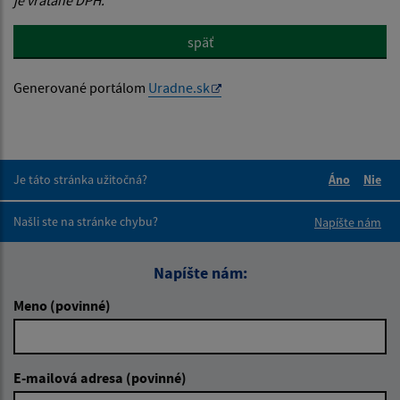
je vrátane DPH.
späť
Generované portálom
Uradne.sk
Je táto stránka užitočná?
Áno
Nie
Boli tieto 
Boli 
Našli ste na stránke chybu?
Napíšte nám
Napíšte nám:
Meno (povinné)
E-mailová adresa (povinné)