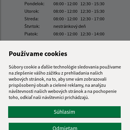
Pondelok:
08:00 - 12:00
12:30 - 15:30
Utorok:
08:00 - 12:00
12:30 - 15:30
Streda:
08:00 - 12:00
12:30 - 17:00
Štvrtok:
nestránkový deň
Piatok:
08:00 - 12:00
12:30 - 14:00
Kontakt:
Používame cookies
Obecný úrad Lada
Lada 240
Súbory cookie a ďalšie technológie sledovania používame
082 12 Kapušany
na zlepšenie vášho zážitku z prehliadania našich
webových stránok, na to, aby sme vám zobrazovali
sekretariat@obeclada.sk
prispôsobený obsah a cielené reklamy, na analýzu
+421 51 794 12 13
návštevnosti našich webových stránok a na pochopenie
toho, odkiaľ naši návštevníci prichádzajú.
IČO: 00327336
Súhlasím
Odmietam