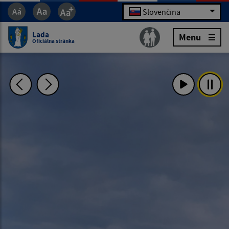
Slovenčina
Lada
Menu
Oficiálna stránka