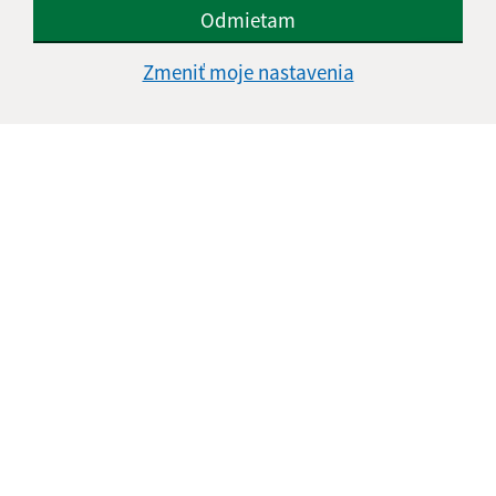
Odmietam
Zmeniť moje nastavenia
Informácie o stránke:
Vyhlásenie o prístupnosti
Autorské práva
Ochrana osobných údajov
Navigácia: