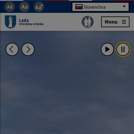
Slovenčina
Lada
Menu
Oficiálna stránka