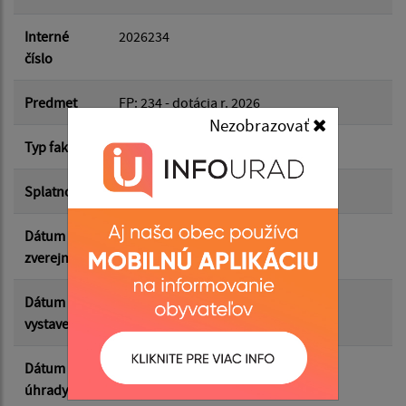
Dátum do:
Interné
2026234
číslo
Suma od:
Predmet
FP: 234 - dotácia r. 2026
Nezobrazovať
Typ faktúry
dodávateľská
Suma do:
Splatnosť
30.06.2026
Dátum
24.06.2026
Filtrovať
Reset
zverejnenia
Dátum
22.05.2026
vystavenia
Dátum
23.06.2026
úhrady