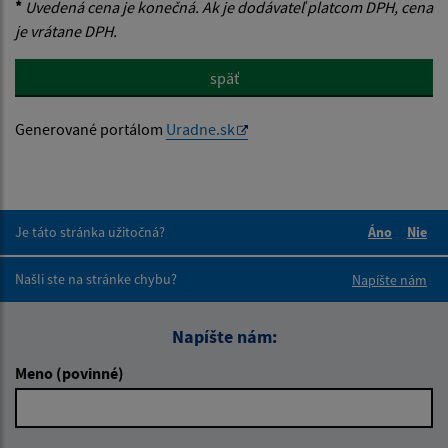
*
Uvedená cena je konečná. Ak je dodávateľ platcom DPH, cena
je vrátane DPH.
späť
Generované portálom
Uradne.sk
Je táto stránka užitočná?
Áno
Nie
Boli tieto 
Boli 
Našli ste na stránke chybu?
Napíšte nám
Napíšte nám:
Meno (povinné)