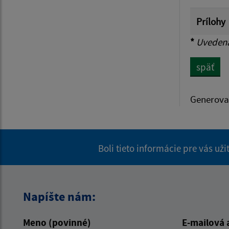
Prílohy
*
Uvedená 
späť
Generova
Boli tieto informácie pre vás už
Napíšte nám:
Meno (povinné)
E-mailová 