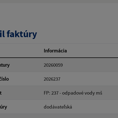
ý výraz:
tumu:
Dátum od:
il faktúry
od:
Suma do:
Informácia
ktury
20260059
ovať
číslo
2026237
t
FP: 237 - odpadové vody mš
túry
dodávateľská