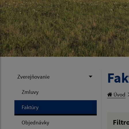
Fak
Zverejňovanie
Zmluvy
Úvod
Faktúry
Filtr
Objednávky