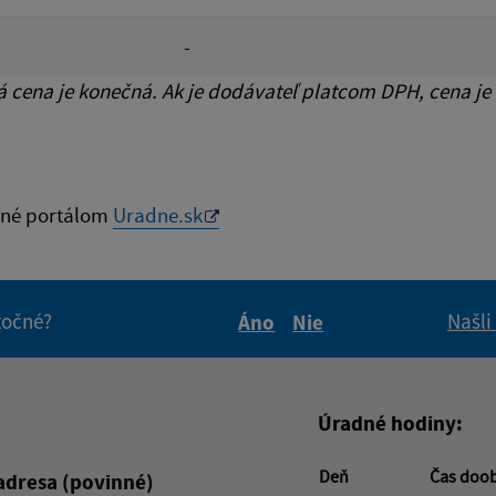
-
cena je konečná. Ak je dodávateľ platcom DPH, cena je
né portálom
Uradne.sk
itočné?
Našli
Áno
Nie
Boli tieto informácie pre 
Boli tieto informáci
Úradné hodiny:
Deň
Čas doo
adresa (povinné)