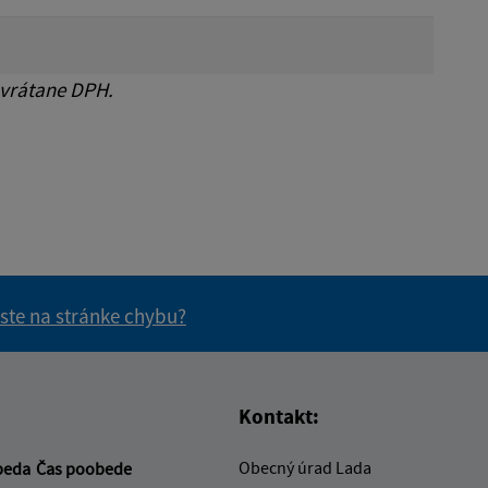
 vrátane DPH.
 ste na stránke chybu?
vás užitočné?
e pre vás užitočné?
Kontakt:
Obecný úrad Lada
beda
Čas poobede