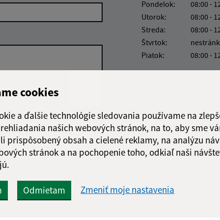
Pondelok:
08:00 - 1
Utorok:
08:00 - 1
Streda:
08:00 - 1
Štvrtok:
nestránk
Piatok:
08:00 - 1
ame cookies
okie a ďalšie technológie sledovania používame na zlepš
 prehliadania našich webových stránok, na to, aby sme v
Google reCaptcha Response
Odoslať správu
li prispôsobený obsah a cielené reklamy, na analýzu náv
bových stránok a na pochopenie toho, odkiaľ naši návšte
jú.
Zmeniť moje nastavenia
m
Odmietam