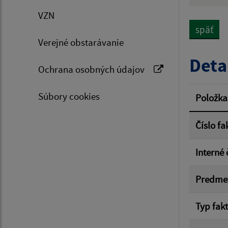
Hľadan
VZN
späť
Verejné obstarávanie
Typ dá
Deta
Ochrana osobných údajov
Suma 
Súbory cookies
Položka
Číslo fa
Filtr
Interné 
Predme
Typ fak