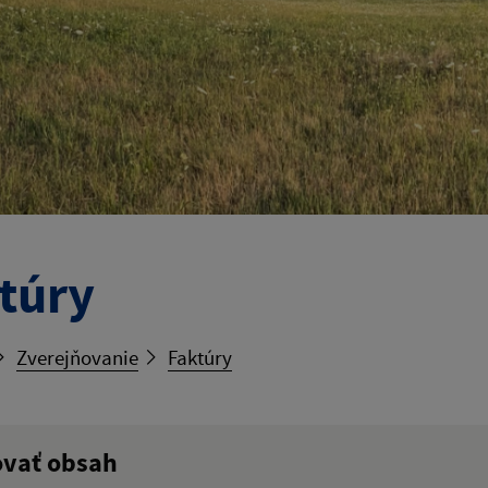
túry
Zverejňovanie
Faktúry
ovať obsah