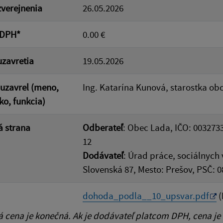
verejnenia
26.05.2026
 DPH*
0.00 €
zavretia
19.05.2026
uzavrel (meno,
Ing. Katarína Kunová, starostka ob
ko, funkcia)
 strana
Odberateľ
: Obec Lada, IČO: 003273
12
Dodávateľ
: Úrad práce, sociálnych 
Slovenská 87, Mesto: Prešov, PSČ: 0
dohoda_podla__10_upsvar.pdf
(
cena je konečná. Ak je dodávateľ platcom DPH, cena je