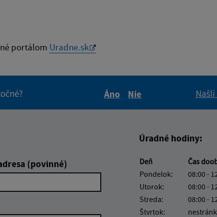
né portálom
Uradne.sk
itočné?
Našli
Áno
Nie
Boli tieto informácie pre 
Boli tieto informáci
Úradné hodiny:
Deň
Čas doo
adresa (povinné)
Pondelok:
08:00 - 1
Utorok:
08:00 - 1
Streda:
08:00 - 1
Štvrtok:
nestránk