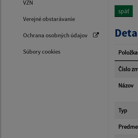
VZN
späť
Verejné obstarávanie
Typ dá
Deta
Ochrana osobných údajov
Suma 
Súbory cookies
Položka
Číslo z
Filtr
Názov
Typ
Predme