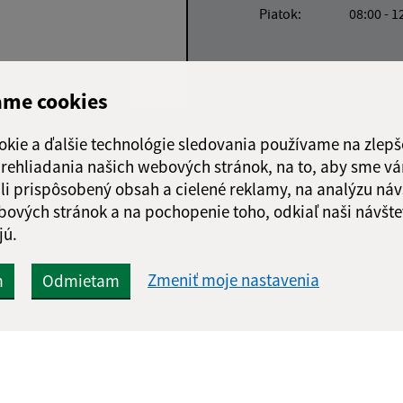
Piatok:
08:00 - 1
ame cookies
okie a ďalšie technológie sledovania používame na zlepš
Google reCaptcha Response
Odoslať správu
 prehliadania našich webových stránok, na to, aby sme v
li prispôsobený obsah a cielené reklamy, na analýzu náv
bových stránok a na pochopenie toho, odkiaľ naši návšte
jú.
Zmeniť moje nastavenia
m
Odmietam