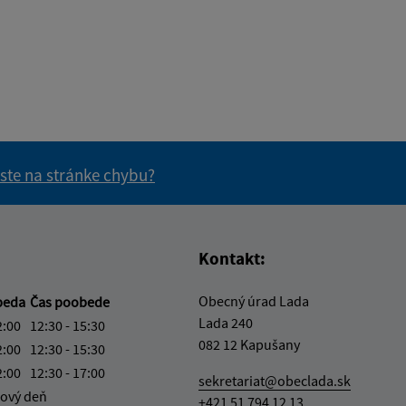
 ste na stránke chybu?
vás užitočné?
e pre vás užitočné?
Kontakt:
Obecný úrad Lada
beda
Čas poobede
Lada 240
2:00
12:30 - 15:30
082 12 Kapušany
2:00
12:30 - 15:30
2:00
12:30 - 17:00
sekretariat@obeclada.sk
ový deň
+421 51 794 12 13