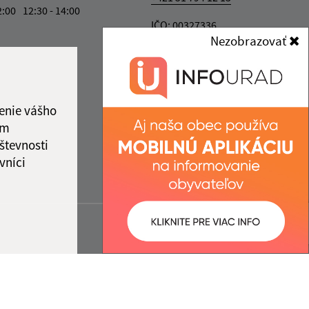
2:00
12:30 - 14:00
IČO: 00327336
Nezobrazovať
enie vášho
ám
števnosti
vníci