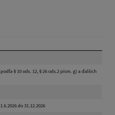
Dátum do:
Typ:
Reset
odľa § 10 ods. 12, § 26 ods.2 písm. g) a ďalších
1.6.2026 do 31.12.2026