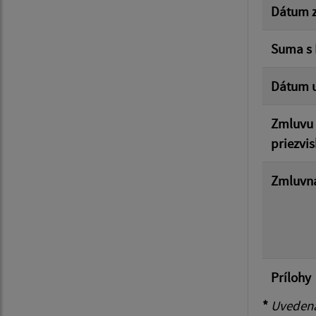
Dátum z
Suma s
Dátum u
Zmluvu 
priezvis
Zmluvná
Prílohy
*
Uvedená 