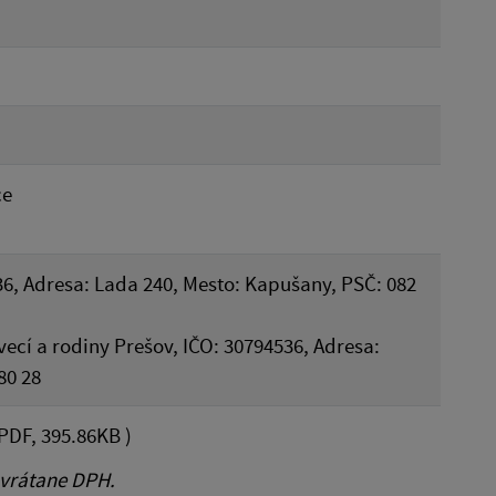
ce
36, Adresa: Lada 240, Mesto: Kapušany, PSČ: 082
vecí a rodiny Prešov, IČO: 30794536, Adresa:
80 28
PDF, 395.86KB )
 vrátane DPH.