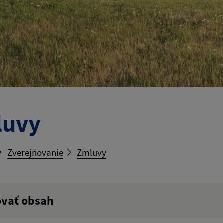
luvy
Zverejňovanie
Zmluvy
ovať obsah
ý výraz: