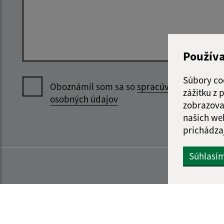
Použív
Súbory co
Oboznámil som sa so
spracúvaním
zážitku z
osobných údajov
zobrazova
našich we
prichádza
Súhlasí