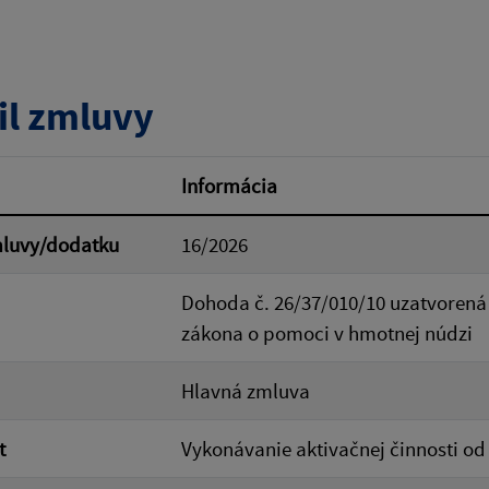
tumu:
Dátum od:
il zmluvy
od:
Suma do:
Informácia
mluvy/dodatku
16/2026
ovať
Dohoda č. 26/37/010/10 uzatvorená p
zákona o pomoci v hmotnej núdzi
Hlavná zmluva
t
Vykonávanie aktivačnej činnosti od 