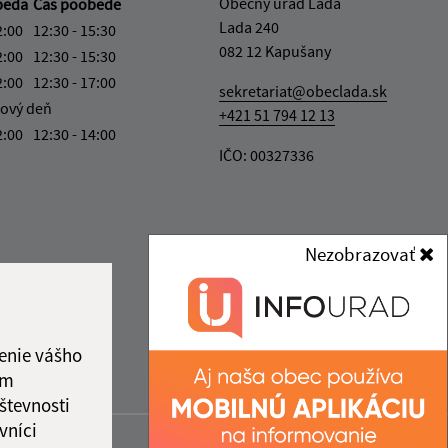
Obecný úrad Lada
beda
Čas poobede
Lada 240
2:00
12:30 - 15:30
082 12 Kapušany
2:00
12:30 - 15:30
2:00
12:30 - 17:00
sekretariat@obeclada.sk
ový deň
+421 51 794 12 13
2:00
12:30 - 14:00
IČO: 00327336
Nezobrazovať
enie vášho
ám
števnosti
vníci