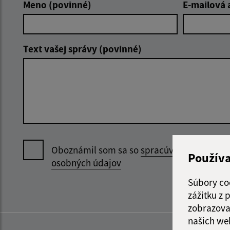
Meno (povinné)
E-mailová 
Text vašej správy (povinné)
Oboznámil som sa so
spracúvaním
Použív
osobných údajov
Súbory co
zážitku z
zobrazova
našich we