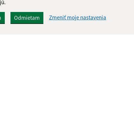
jú.
Zmeniť moje nastavenia
m
Odmietam
Rýchle odkazy:
Aktualiz
nku
Aktuality
06.08.2026 
História
RSS
Fotogaléria
Kontakty