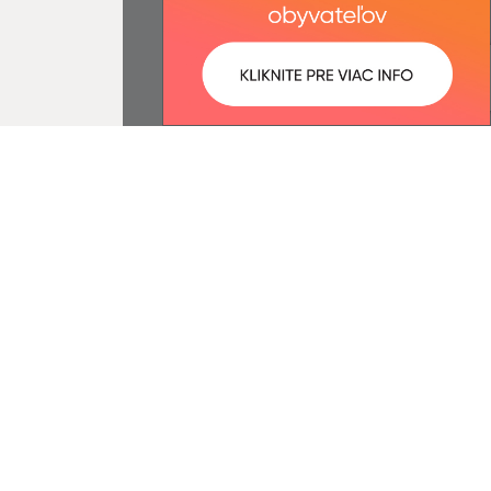
ované:
Správca obsahu:
16:27 hod.
Správca obsahu je Obec Lada.
Vytvorené v súlade s
Jednotným
dizajn manuálom elektronických
služieb.