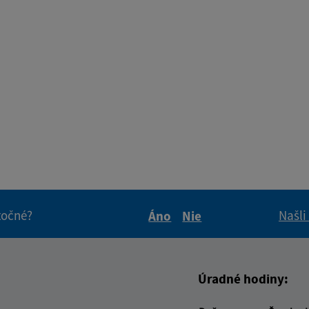
itočné?
Našli
Áno
Nie
Boli tieto informácie pre 
Boli tieto informáci
Úradné hodiny: