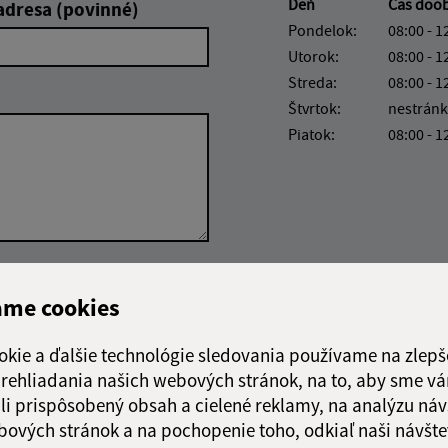
Deň
Čas doo
adresa (povinné)
Pondelok:
08:00 - 1
Utorok:
08:00 - 1
Streda:
08:00 - 1
Štvrtok:
nestránk
Piatok:
08:00 - 1
Google reCaptcha Response
Odoslať správu
ame cookies
okie a ďalšie technológie sledovania používame na zlepš
 prehliadania našich webových stránok, na to, aby sme v
li prispôsobený obsah a cielené reklamy, na analýzu náv
bových stránok a na pochopenie toho, odkiaľ naši návšte