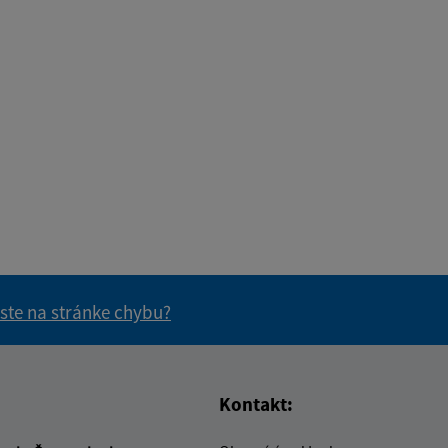
 ste na stránke chybu?
vás užitočné?
e pre vás užitočné?
Kontakt: