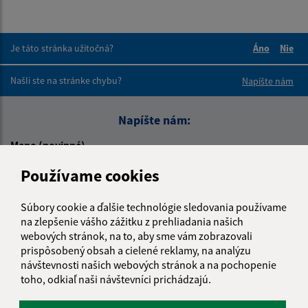
Je táto stránka užitočná?
Áno
Nie
Boli tieto 
Boli 
Našli ste na stránke chybu?
Napíšte nám
Napíšte nám:
Meno (povinné)
Používame cookies
E-mailová adresa (povinné)
Súbory cookie a ďalšie technológie sledovania používame
na zlepšenie vášho zážitku z prehliadania našich
webových stránok, na to, aby sme vám zobrazovali
prispôsobený obsah a cielené reklamy, na analýzu
Text vašej správy (povinné)
návštevnosti našich webových stránok a na pochopenie
toho, odkiaľ naši návštevníci prichádzajú.