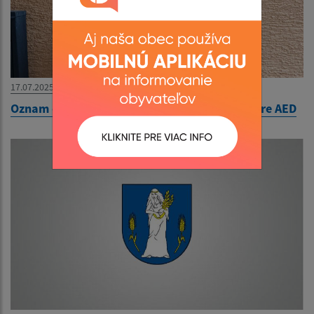
17.07.2025
Oznam o automatickom externom defibrilátore AED