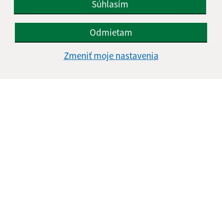
Súhlasím
Odmietam
Oboznámil som sa so
spracúvaním osobných
Zmeniť moje nastavenia
údajov
Google reCaptcha Response
Odoslať správu
Úradné hodiny:
Deň
Čas doobeda
Čas poobede
Pondelok:
08:00 - 12:00
12:30 - 15:30
Utorok:
08:00 - 12:00
12:30 - 15:30
Streda:
08:00 - 12:00
12:30 - 17:00
Štvrtok:
nestránkový deň
Piatok:
08:00 - 12:00
12:30 - 14:00