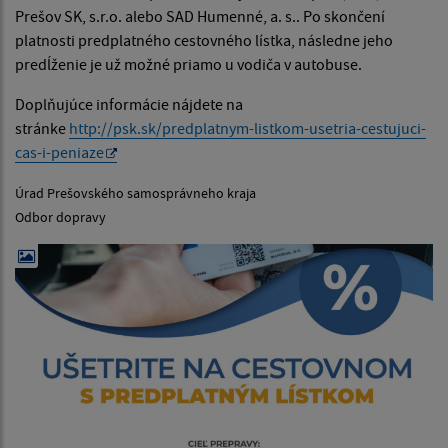
Prešov SK, s.r.o. alebo SAD Humenné, a. s.. Po skončení
platnosti predplatného cestovného lístka, následne jeho
predĺženie je už možné priamo u vodiča v autobuse.
Doplňujúce informácie nájdete na
stránke
http://psk.sk/predplatnym-listkom-usetria-cestujuci-
cas-i-peniaze
Úrad Prešovského samosprávneho kraja
Odbor dopravy