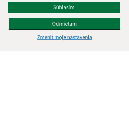
E-mailová adresa (povinné)
Súhlasím
Odmietam
Text vašej správy (povinné)
Zmeniť moje nastavenia
Oboznámil som sa so
spracúvaním osobných
údajov
Google reCaptcha Response
Odoslať správu
Úradné hodiny: