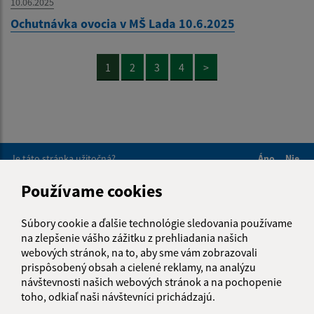
10.06.2025
Ochutnávka ovocia v MŠ Lada 10.6.2025
1
2
3
4
>
Je táto stránka užitočná?
Áno
Nie
Boli tieto 
Boli 
Používame cookies
Našli ste na stránke chybu?
Napíšte nám
Súbory cookie a ďalšie technológie sledovania používame
Napíšte nám:
na zlepšenie vášho zážitku z prehliadania našich
webových stránok, na to, aby sme vám zobrazovali
Meno (povinné)
prispôsobený obsah a cielené reklamy, na analýzu
návštevnosti našich webových stránok a na pochopenie
toho, odkiaľ naši návštevníci prichádzajú.