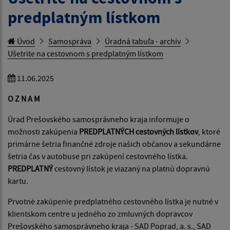
predplatným lístkom
Úvod
Samospráva
Úradná tabuľa - archív
Ušetrite na cestovnom s predplatným lístkom
11.06.2025
O Z N A M
Úrad Prešovského samosprávneho kraja informuje o
možnosti zakúpenia
PREDPLATNÝCH cestovných lístkov
, ktoré
primárne šetria finančné zdroje našich občanov a sekundárne
šetria čas v autobuse pri zakúpení cestovného lístka.
PREDPLATNÝ
cestovný lístok je viazaný na platnú dopravnú
kartu.
Prvotné zakúpenie predplatného cestovného lístka je nutné v
klientskom centre u jedného zo zmluvných dopravcov
Prešovského samosprávneho kraja - SAD Poprad, a. s., SAD