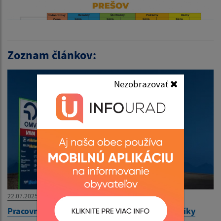
Zoznam článkov:
Nezobrazovať
22.07.2025
Pracovná ponuka - čerpacia stanica OMV Lipníky