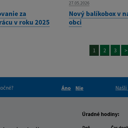
27.05.2026
vanie za
Nový balíkobox v n
rácu v roku 2025
obci
1
2
3
>
itočné?
Našli
Áno
Nie
Boli tieto informácie pre 
Boli tieto informáci
Úradné hodiny:
Deň
Čas doo