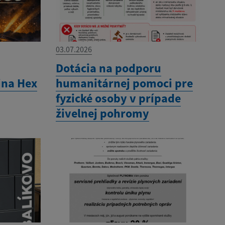
03.07.2026
Dotácia na podporu
ina Hex
humanitárnej pomoci pre
fyzické osoby v prípade
živelnej pohromy