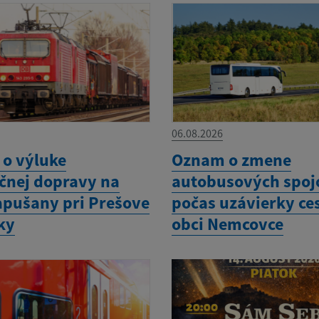
06.08.2026
o výluke
Oznam o zmene
ičnej dopravy na
autobusových spoj
Kapušany pri Prešove
počas uzávierky ce
ky
obci Nemcovce