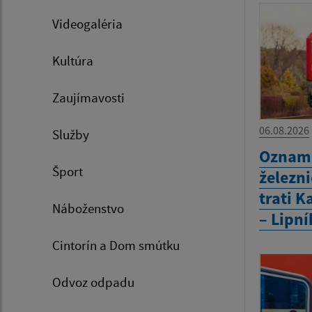
Videogaléria
Kultúra
Zaujímavosti
06.08.2026
Služby
Oznam 
Šport
železn
trati 
Náboženstvo
– Lipní
Cintorín a Dom smútku
Odvoz odpadu