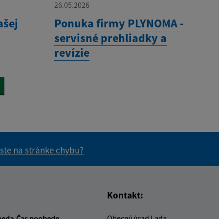
26.05.2026
ašej
Ponuka firmy PLYNOMA -
servisné prehliadky a
revízie
 ste na stránke chybu?
vás užitočné?
e pre vás užitočné?
Kontakt:
Obecný úrad Lada
beda
Čas poobede