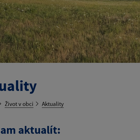
uality
Život v obci
Aktuality
am aktualít: