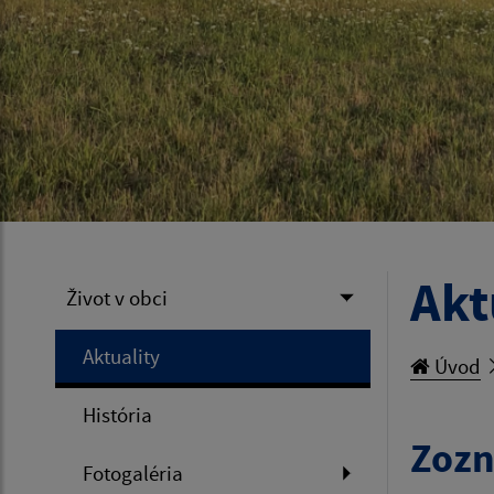
Akt
Život v obci
Aktuality
Úvod
História
Zozn
Fotogaléria