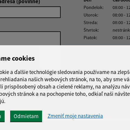
adresa (povinné)
Pondelok:
08:00 - 1
Utorok:
08:00 - 1
Streda:
08:00 - 1
Štvrtok:
nestránk
Piatok:
08:00 - 1
ame cookies
okie a ďalšie technológie sledovania používame na zlepš
 prehliadania našich webových stránok, na to, aby sme v
Google reCaptcha Response
Odoslať správu
li prispôsobený obsah a cielené reklamy, na analýzu náv
bových stránok a na pochopenie toho, odkiaľ naši návšte
jú.
Zmeniť moje nastavenia
m
Odmietam