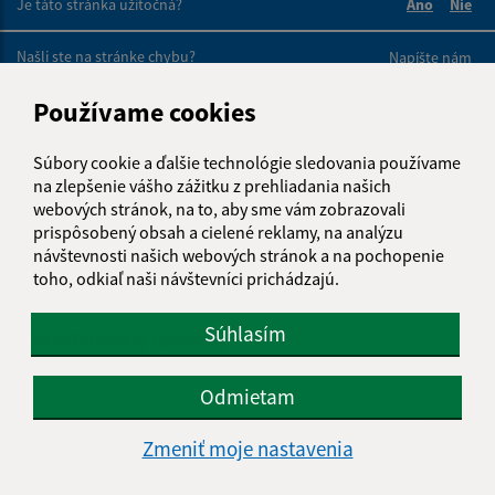
Je táto stránka užitočná?
Áno
Nie
Boli tieto 
Boli 
Našli ste na stránke chybu?
Napíšte nám
Používame cookies
Napíšte nám:
Meno (povinné)
Súbory cookie a ďalšie technológie sledovania používame
na zlepšenie vášho zážitku z prehliadania našich
webových stránok, na to, aby sme vám zobrazovali
prispôsobený obsah a cielené reklamy, na analýzu
E-mailová adresa (povinné)
návštevnosti našich webových stránok a na pochopenie
toho, odkiaľ naši návštevníci prichádzajú.
Súhlasím
Text vašej správy (povinné)
Odmietam
Zmeniť moje nastavenia