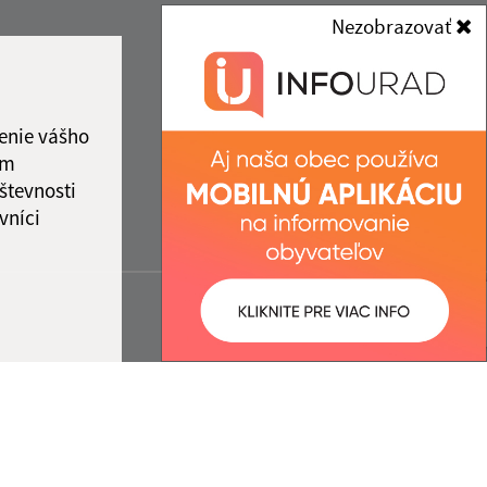
Nezobrazovať
enie vášho
ám
števnosti
vníci