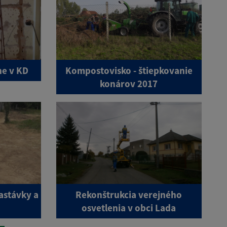
ne v KD
Kompostovisko - štiepkovanie
konárov 2017
astávky a
Rekonštrukcia verejného
osvetlenia v obci Lada