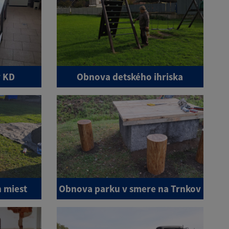
 KD
Obnova detského ihriska
 miest
Obnova parku v smere na Trnkov