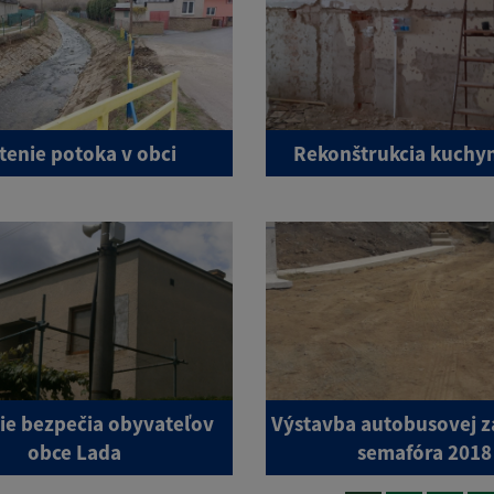
stenie potoka v obci
Rekonštrukcia kuchy
ie bezpečia obyvateľov
Výstavba autobusovej z
obce Lada
semafóra 2018