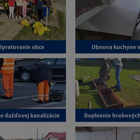
Upratovanie obce
Obnova kuchyne v
ie dažďovej kanalizácie
Doplnenie hrobových