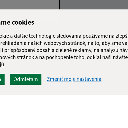
ame cookies
Google reCaptcha Response
okie a ďalšie technológie sledovania používame na zlepš
Odoslať správu
 prehliadania našich webových stránok, na to, aby sme v
li prispôsobený obsah a cielené reklamy, na analýzu náv
bových stránok a na pochopenie toho, odkiaľ naši návšte
jú.
Zmeniť moje nastavenia
m
Odmietam