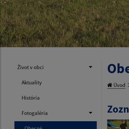
Ob
Život v obci
Aktuality
Úvod
História
Zozn
Fotogaléria
Obecné