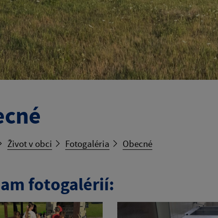
ecné
Život v obci
Fotogaléria
Obecné
am fotogalérií: