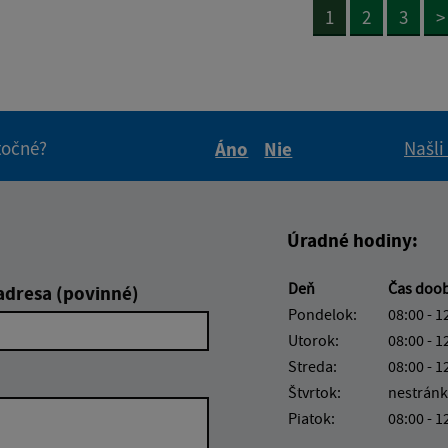
1
2
3
>
itočné?
Našli
Áno
Nie
Boli tieto informácie pre 
Boli tieto informáci
Úradné hodiny:
Deň
Čas doo
adresa (povinné)
Pondelok:
08:00 - 1
Utorok:
08:00 - 1
Streda:
08:00 - 1
Štvrtok:
nestránk
Piatok:
08:00 - 1