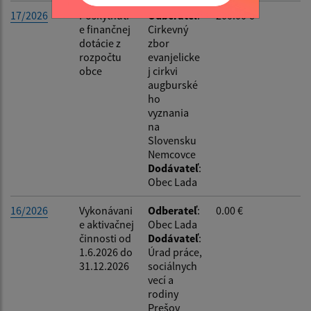
17/2026
Poskytnuti
Odberateľ
:
200.00 €
e finančnej
Cirkevný
dotácie z
zbor
rozpočtu
evanjelicke
obce
j cirkvi
augburské
ho
vyznania
na
Slovensku
Nemcovce
Dodávateľ
:
Obec Lada
16/2026
Vykonávani
Odberateľ
:
0.00 €
e aktivačnej
Obec Lada
činnosti od
Dodávateľ
:
1.6.2026 do
Úrad práce,
31.12.2026
sociálnych
vecí a
rodiny
Prešov