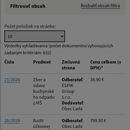
Filtrovať obsah
Rozbaliť obsah filtra
Hľadaný výraz:
Počet položiek na stránke:
Hľadať v:
Výsledky vyhľadávania (počet dokumentov vyhovujúcich
zadaným kritériám: 632)
Typ dátumu:
Číslo
Predmet
Zmluvná
Cena celkom (s
strana
DPH)*
Dátum od:
21/2026
Zber a
Odberateľ
:
36.90 €
odvoz
ESPIK
kuchynské
Group
Dátum do:
ho odpadu
s.r.o.
z MŠ
Dodávateľ
:
Obec Lada
Suma od:
20/2026
Audit
Odberateľ
:
799.50 €
účtovnej
Obec Lada