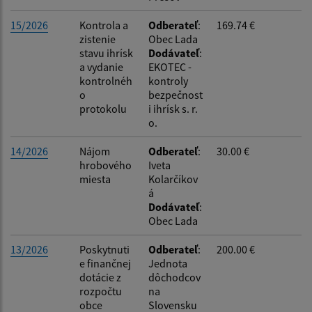
15/2026
Kontrola a
Odberateľ
:
169.74 €
zistenie
Obec Lada
stavu ihrísk
Dodávateľ
:
a vydanie
EKOTEC -
kontrolnéh
kontroly
o
bezpečnost
protokolu
i ihrísk s. r.
o.
14/2026
Nájom
Odberateľ
:
30.00 €
hrobového
Iveta
miesta
Kolarčíkov
á
Dodávateľ
:
Obec Lada
13/2026
Poskytnuti
Odberateľ
:
200.00 €
e finančnej
Jednota
dotácie z
dôchodcov
rozpočtu
na
obce
Slovensku