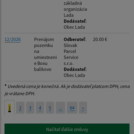
základná
organizácia
Lada
Dodávateľ
:
Obec Lada
12/2026
Prenájom
Odberateľ
:
20.00 €
pozemku
Slovak
na
Parcel
umiestneni
Service
e Boxu
s.r.o.
balíkovo
Dodávateľ
:
Obec Lada
*
Uvedená cena je konečná. Ak je dodávateľ platcom DPH, cena
je vrátane DPH.
1
2
3
4
5
...
64
»
Načítať ďalšie zmluvy