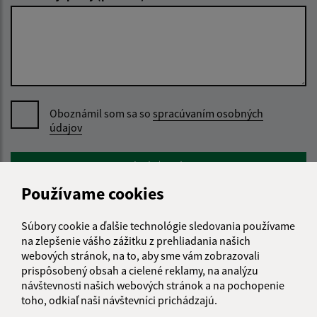
Oboznámil som sa so
spracúvaním osobných
údajov
Google reCaptcha Response
Odoslať správu
Používame cookies
Súbory cookie a ďalšie technológie sledovania používame
Úradné hodiny:
na zlepšenie vášho zážitku z prehliadania našich
webových stránok, na to, aby sme vám zobrazovali
Deň
Čas doobeda
Čas poobede
prispôsobený obsah a cielené reklamy, na analýzu
Pondelok:
08:00 - 12:00
12:30 - 15:30
návštevnosti našich webových stránok a na pochopenie
Utorok:
08:00 - 12:00
12:30 - 15:30
toho, odkiaľ naši návštevníci prichádzajú.