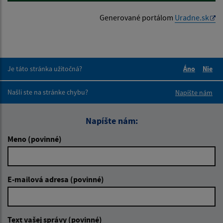
Generované portálom
Uradne.sk
Je táto stránka užitočná?
Áno
Nie
Boli tieto 
Boli 
Našli ste na stránke chybu?
Napíšte nám
Napíšte nám:
Meno (povinné)
E-mailová adresa (povinné)
Text vašej správy (povinné)