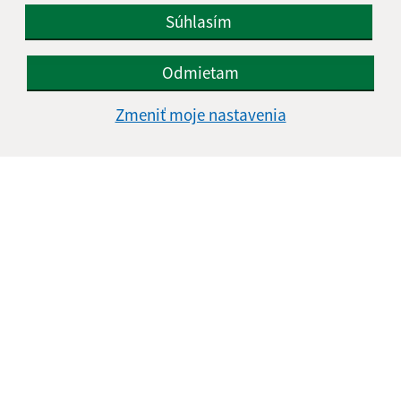
Súhlasím
Google reCaptcha Response
Odoslať správu
Odmietam
Zmeniť moje nastavenia
Úradné hodiny:
Deň
Čas doobeda
Čas poobede
Pondelok:
08:00 - 12:00
12:30 - 15:30
Utorok:
08:00 - 12:00
12:30 - 15:30
Streda:
08:00 - 12:00
12:30 - 17:00
Štvrtok:
nestránkový deň
Piatok:
08:00 - 12:00
12:30 - 14:00
Kontakt:
Obecný úrad Lada
Lada 240
082 12 Kapušany