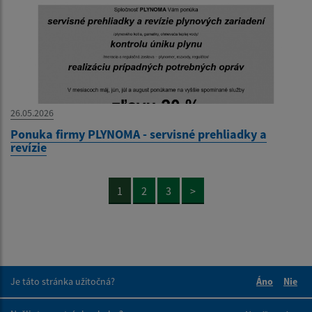
26.05.2026
Ponuka firmy PLYNOMA - servisné prehliadky a
revízie
1
2
3
>
Je táto stránka užitočná?
Áno
Nie
Boli tieto 
Boli 