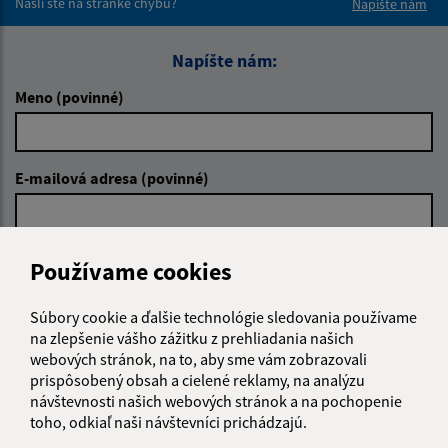
Našli ste na stránke chybu?
Napíšte nám
Napíšte nám:
Meno (povinné)
E-mailová adresa (povinné)
Text vašej správy (povinné)
Používame cookies
Súbory cookie a ďalšie technológie sledovania používame
na zlepšenie vášho zážitku z prehliadania našich
webových stránok, na to, aby sme vám zobrazovali
prispôsobený obsah a cielené reklamy, na analýzu
návštevnosti našich webových stránok a na pochopenie
toho, odkiaľ naši návštevníci prichádzajú.
Oboznámil som sa so
spracúvaním osobných
údajov