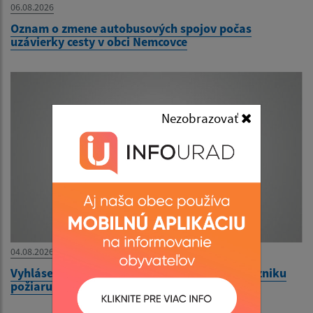
06.08.2026
Oznam o zmene autobusových spojov počas
uzávierky cesty v obci Nemcovce
Nezobrazovať
04.08.2026
Vyhlásenie času zvýšeného nebezpečenstva vzniku
požiaru